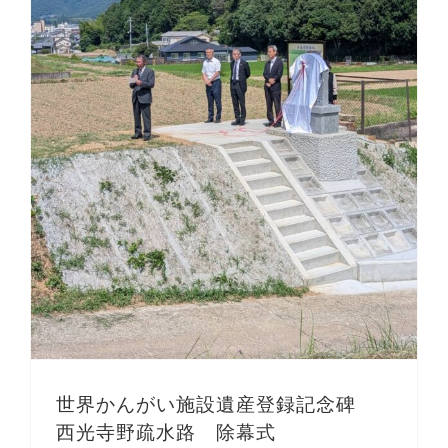
世界かんがい施設遺産登録記念碑 西光寺野疏水路 除幕式
世界かんがい施設遺産登録記念碑
西光寺野疏水路 除幕式