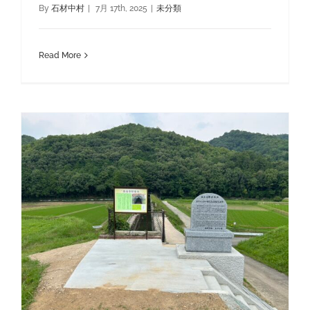
By
石材中村
|
7月 17th, 2025
|
未分類
Read More
世界かんがい施設遺産登録記念碑 西光寺野疏水路