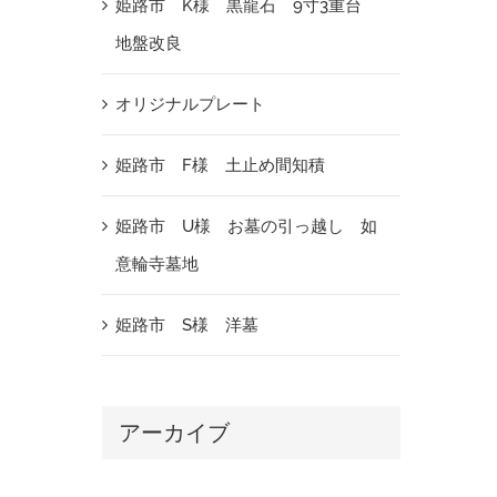
姫路市 K様 黒龍石 9寸3重台
地盤改良
オリジナルプレート
姫路市 F様 土止め間知積
姫路市 U様 お墓の引っ越し 如
意輪寺墓地
姫路市 S様 洋墓
アーカイブ